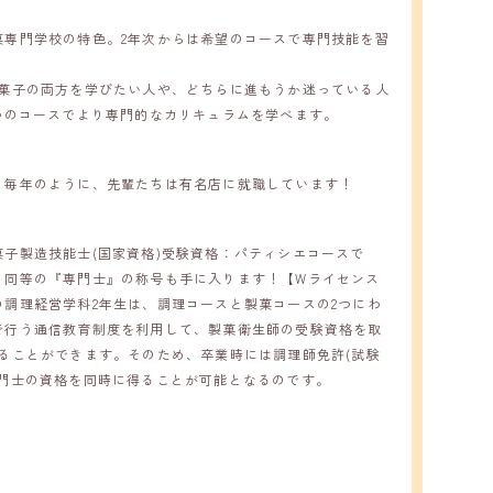
菓専門学校の特色。2年次からは希望のコースで専門技能を習
お菓子の両方を学びたい人や、どちらに進もうか迷っている人
つのコースでより専門的なカリキュラムを学べます。
。毎年のように、先輩たちは有名店に就職しています！
子製造技能士(国家資格)受験資格：パティシエコースで
と同等の『専門士』の称号も手に入ります！【Wライセンス
調理経営学科2年生は、調理コースと製菓コースの2つにわ
で行う通信教育制度を利用して、製菓衛生師の受験資格を取
ることができます。そのため、卒業時には調理師免許(試験
専門士の資格を同時に得ることが可能となるのです。