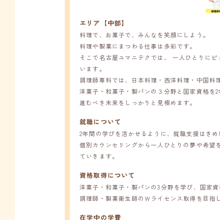
エリア【中部】
料理で、お菓子で、みんなを笑顔にしよう。
料理や製菓にまつわる仕事は多彩です。
そこで名古屋ユマニテクでは、 一人ひとりにピ
います。
調理師専科では、日本料理・西洋料理・中国料
洋菓子・和菓子・製パンの３分野と国家資格を
進むべき未来をしっかりと見極めます。
就職について
2年間の学びを活かせるように、就職支援はきめ
個別カウンセリングから一人ひとりの夢や希望
ていきます。
資格取得について
洋菓子・和菓子・製パンの3分野を学び、国家
調理師・製菓衛生師のＷライセンス取得を目指
在学中の学費