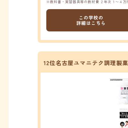
※教科書・実習器具等の教材費 ２年次１〜４万
この学校の
詳細はこちら
12位名古屋ユマニテク調理製