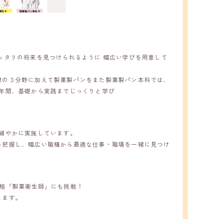
ッタリの将来を見つけられるように 幅広い学びを用意して
理の３分野に加えて製菓製パンをまた製菓製パン本科では、
2年間、基礎から実践までじっくりと学び
細やかに実施しています。
を把握し、幅広い職種から最適な仕事・職場を一緒に見つけ
資格「製菓衛生師」にも挑戦！
します。