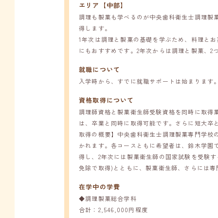
エリア【中部】
調理も製菓も学べるのが中央歯科衛生士調理製
得します。
1年次は調理と製菓の基礎を学ぶため、料理と
にもおすすめです。2年次からは調理と製菓、2
就職について
入学時から、すでに就職サポートは始まります
資格取得について
調理師資格と製菓衛生師受験資格を同時に取得菓
は、卒業と同時に取得可能です。さらに短大卒
取得の概要】中央歯科衛生士調理製菓専門学校の
かれます。各コースともに希望者は、鈴木学園
得し、2年次には製菓衛生師の国家試験を受験す
免除で取得)とともに、製菓衛生師、さらには
在学中の学費
◆調理製菓総合学科
合計：2,546,000円程度