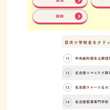
新潟
静岡
目次
※学校名をクリ
11
中央歯科衛生士調理
12
名古屋ユマニテク調
13
名古屋スイーツ＆カ
14
名古屋製菓専門学校