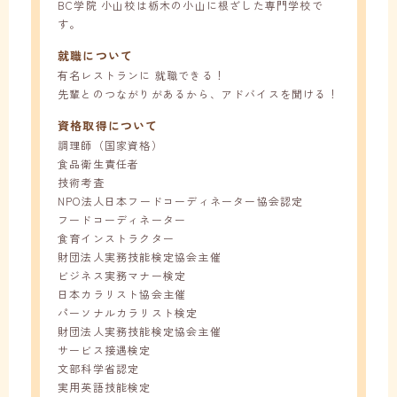
BC学院 小山校は栃木の小山に根ざした専門学校で
す。
就職について
有名レストランに 就職できる！
先輩とのつながりがあるから、アドバイスを聞ける！
資格取得について
調理師（国家資格）
食品衛生責任者
技術考査
NPO法人日本フードコーディネーター協会認定
フードコーディネーター
食育インストラクター
財団法人実務技能検定協会主催
ビジネス実務マナー検定
日本カラリスト協会主催
パーソナルカラリスト検定
財団法人実務技能検定協会主催
サービス接遇検定
文部科学省認定
実用英語技能検定