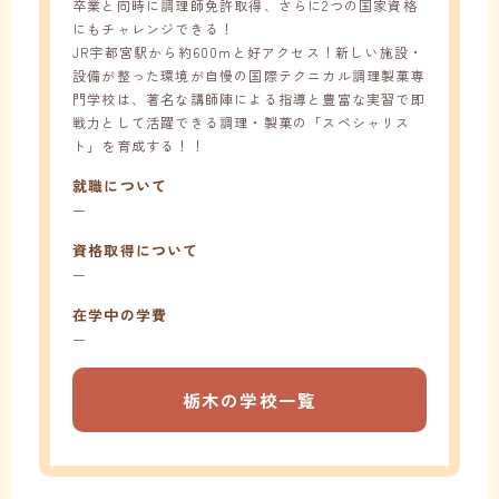
卒業と同時に調理師免許取得、さらに2つの国家資格
にもチャレンジできる！
JR宇都宮駅から約600mと好アクセス！新しい施設・
設備が整った環境が自慢の国際テクニカル調理製菓専
門学校は、著名な講師陣による指導と豊富な実習で即
戦力として活躍できる調理・製菓の「スペシャリス
ト」を育成する！！
就職について
ー
資格取得について
ー
在学中の学費
ー
栃木の学校一覧