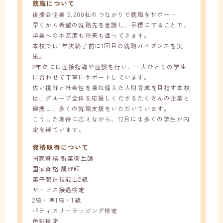
就職について
後援会企業 5,200社のつながりで就職をサポート
早くから希望の就職先を意識し、目標にすることで、
学業への本気度も将来も違ってきます。
本校では1年次終了前に1回目の就職ガイダンスを実
施。
2年次には面接指導や面談を行い、一人ひとりの学生
に合わせて丁寧にサポートしています。
広い視野と社会性を兼ね備えた人財育成を目指す本校
は、グループ全体を応援しくださるたくさんの企業と
連携し、多くの就職支援をいただいています。
こうした期待に応えながら、12月には多くの学生が内
定を得ています。
資格取得について
国家資格 製菓衛生師
国家資格 調理師
菓子製造技能士2級
サービス接遇検定
2級・準1級・1級
パティスリーラッピング検定
色彩検定