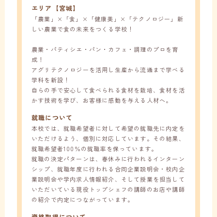
エリア【宮城】
「農業」×「食」×「健康美」×「テクノロジー」新
しい農業で食の未来をつくる学校！
農業・パティシエ・パン・カフェ・調理のプロを育
成！
アグリテクノロジーを活用し生産から流通まで学べる
学科を新設！
自らの手で安心して食べられる食材を栽培、食材を活
かす技術を学び、お客様に感動を与える人材へ。
就職について
本校では、就職希望者に対して希望の就職先に内定を
いただけるよう、個別に対応しています。その結果、
就職希望者100％の就職率を保っています。
就職の決定パターンは、春休みに行われるインターン
シップ、就職年度に行われる合同企業説明会・校内企
業説明会や学内求人情報紹介、そして授業を担当して
いただいている現役トップシェフの講師のお店や講師
の紹介で内定につながっています。
資格取得について