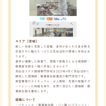
エリア【宮城】
新しい校舎と充実した設備、食材があふれる食分野を
目指すのに魅力たっぷりな気仙沼市の環境に本校はあ
ります。
産学が連携した授業で、現場で即戦力となる調理師・
製菓衛生師を一緒に目指しませんか？
気仙沼リアス調理専門学校は2020年4月に気仙沼市に
開校した調理師・製菓衛生師養成の専門学校です。
実習重視のカリキュラム・少人数制・充実の就職サポ
ートといった特徴を持ち、世界に羽ばたく調理師・製
菓衛生師を養成します。
就職について
・パティシエ ・製菓衛生師 ・パン職人(ブランジェ・