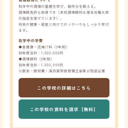
和洋中の調理の基礎を学び、創作力を鍛える。
調理師免許も取得でき（本校調理師科は厚生労働大臣
の指定を受けています）、
将来の開業・経営に向けてのノウハウもしっかり学び
ます。
在学中の学費
◆食健康・流通IT科（3年制）
初年度合計：1,500,000円
◆調理師科（2年制）
初年度合計：1,500,000円
※教本・教材費・海外実学研修積立金等が別途必要
この学校の
詳細はこちら
この学校の
資料を請求【無料】