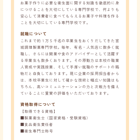
お菓子作りに必要な衛生面に関する知識を徹底的に身
につけることを大切にしている専門学校で、何よりも
安心して消費者に食べてもらえるお菓子や料理を作る
ことを大切にしている専門学校です。
就職について
これまで約１万５千名の卒業生をおくりだしてきた宮
城調理製菓専門学校。毎年、有名・人気店に数多く就
職し、さらには開業や食のアドバイザーとして活躍す
る卒業生も数多くおります。その原動力は本校の職業
人育成や実践授業、そして手厚い就職のサポートの賜
物だと自負しております。現に企業の採用担当者から
は、本校卒業生に対して確かな技術と幅広い知識はも
ちろん、高いコミュニケーションの力と次戦力を備え
ていることに賞賛の評価をいただいております。
資格取得について
【取得できる資格】
■製菓衛生士（国家資格・受験資格）
■食品衛生責任者
■衛生専門士称号