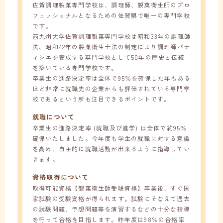
佐賀調理製菓専門学校は、調理師、製菓衛生師のプロ
フェッショナルとなるための佐賀県で唯一の専門学校
です。
西九州大学佐賀調理製菓専門学校は昭和33年の調理師
法、昭和42年の製菓衛生士法の制定により調理師パテ
ィシエを養成する専門学校として50年の歴史と伝統
を築いている専門学校です。
卒業生の進路決定率は全体で95％を確保した年もある
ほど非常に就職先の企業からも評価されている専門学
校であるという所も注目できるポイントです。
就職について
卒業生の進路決定率 (就職及び進学) は全体で約95％
確保いたしました。今年度も学生の就職に対する意識
を高め、自主的に就職活動が出来るように指導してい
きます。
資格取得について
取得可能資格【製菓衛生師受験資格】卒業後、すぐ国
家試験の受験資格が得られます。試験にそなえて過去
の試験問題、予想問題等を演習するなどの十分な指導
を行って合格を目指します。昨年度は98％の合格率