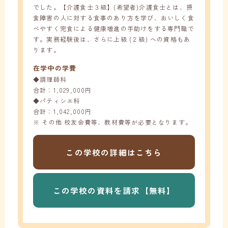
でした。【介護食士３級】(希望者)介護食士とは、摂
食障害の人に対する食事のあり方を学び、おいしく食
べやすく完食による健康増進の手助けをする専門職で
す。実務経験後は、さらに上級 (２級) への資格もあ
ります。
在学中の学費
◆調理師科
合計：1,029,000円
◆パティシエ科
合計：1,042,000円
※ その他 校友会費等、教材費等が必要となります。
この学校の
詳細はこちら
この学校の
資料を請求【無料】